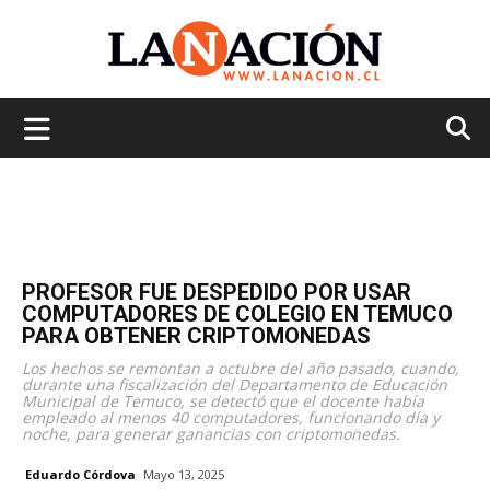
La
Nación
PROFESOR FUE DESPEDIDO POR USAR
COMPUTADORES DE COLEGIO EN TEMUCO
PARA OBTENER CRIPTOMONEDAS
Los hechos se remontan a octubre del año pasado, cuando,
durante una fiscalización del Departamento de Educación
Municipal de Temuco, se detectó que el docente había
empleado al menos 40 computadores, funcionando día y
noche, para generar ganancias con criptomonedas.
Eduardo Córdova
Mayo 13, 2025