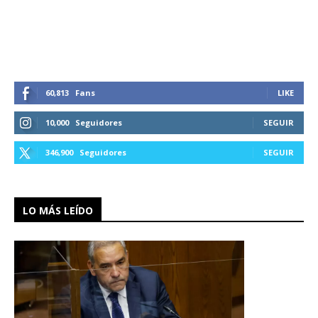
60,813
Fans
LIKE
10,000
Seguidores
SEGUIR
346,900
Seguidores
SEGUIR
LO MÁS LEÍDO