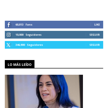
60,813
Fans
LIKE
10,000
Seguidores
SEGUIR
346,900
Seguidores
SEGUIR
LO MÁS LEÍDO