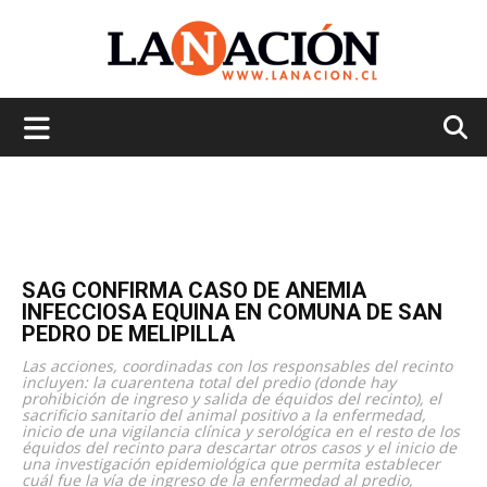
La
Nación
SAG CONFIRMA CASO DE ANEMIA
INFECCIOSA EQUINA EN COMUNA DE SAN
PEDRO DE MELIPILLA
Las acciones, coordinadas con los responsables del recinto
incluyen: la cuarentena total del predio (donde hay
prohibición de ingreso y salida de équidos del recinto), el
sacrificio sanitario del animal positivo a la enfermedad,
inicio de una vigilancia clínica y serológica en el resto de los
équidos del recinto para descartar otros casos y el inicio de
una investigación epidemiológica que permita establecer
cuál fue la vía de ingreso de la enfermedad al predio,