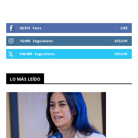
60,813
Fans
LIKE
10,000
Seguidores
SEGUIR
346,900
Seguidores
SEGUIR
LO MÁS LEÍDO