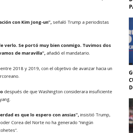
P
ción con Kim Jong-un”,
señaló Trump a periodistas
de verlo. Se portó muy bien conmigo. Tuvimos dos
vamos de maravilla”,
añadió el mandatario.
entre 2018 y 2019, con el objetivo de avanzar hacia un
G
orcoreano.
C
D
so
después de que Washington considerara insuficiente
yang.
rdad es que lo espero con ansias”,
insistió Trump,
poder Corea del Norte no ha generado “ningún
cohetes”.