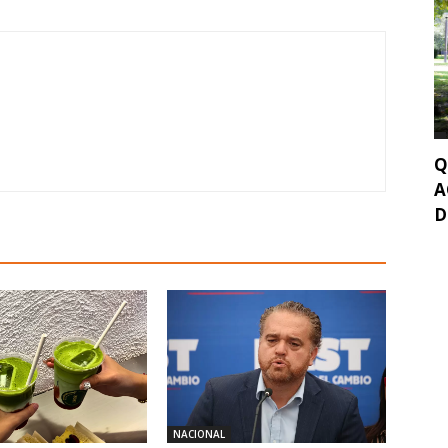
Q
A
D
NACIONAL