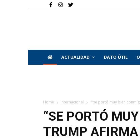
ACTUALIDAD
DATO ÚTIL
O
Home
Internacional
"“se portó muy bien conmigo
“SE PORTÓ MUY
TRUMP AFIRMA 