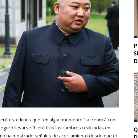
P
S
D
teró este lunes que “en algún momento” se reunirá con
seguró llevarse “bien” tras las cumbres realizadas en
Q
 no ha mostrado señales de acercamiento desde que el
D