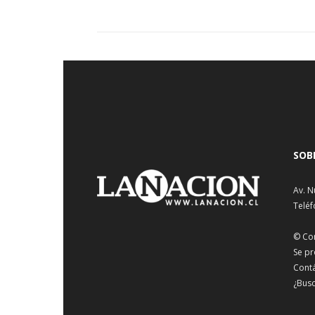
SOB
Av. N
Teléf
© Co
Se pr
Cont
¿Busc