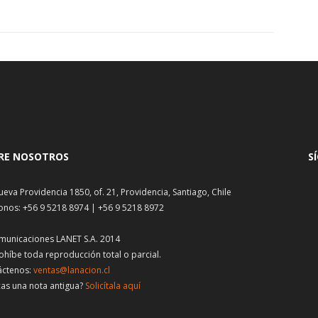
RE NOSOTROS
S
ueva Providencia 1850, of. 21, Providencia, Santiago, Chile
onos: +56 9 5218 8974 | +56 9 5218 8972
municaciones LANET S.A. 2014
ohíbe toda reproducción total o parcial.
áctenos:
ventas@lanacion.cl
as una nota antigua?
Solicítala aquí