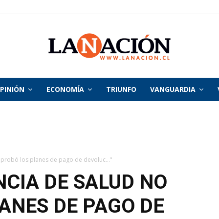
PINIÓN
ECONOMÍA
TRIUNFO
VANGUARDIA
La
Nación
probó los planes de pago de devoluc..."
CIA DE SALUD NO
ANES DE PAGO DE