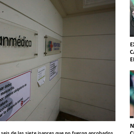
E
C
E
N
C
seis de las siete isapres que no fueron aprobados