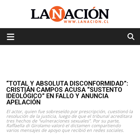
La
Nación
“TOTAL Y ABSOLUTA DISCONFORMIDAD”:
CRISTIÁN CAMPOS ACUSA “SUSTENTO
IDEOLÓGICO” EN FALLO Y ANUNCIA
APELACIÓN
El actor, quien fue sobreseído por prescripción, cuestionó la
resolución de la justicia, luego de que el tribunal acreditara
tres hechos de “vulneraciones sexuales”. Por su parte,
Raffaella di Girolamo valoró el dictamen compartiendo
varios mensajes de apoyo que recibió en redes sociales.