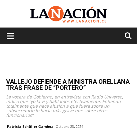
La
Nación
VALLEJO DEFIENDE A MINISTRA ORELLANA
TRAS FRASE DE “PORTERO”
La vocera de Gobierno, en entrevista con Radio Universo,
indicó que “yo la vi y hablamos efectivamente. Entiendo
totalmente que hace alusión a que fuera sobre un
subsecretario lo hacía más grave que sobre otros
funcionarios”.
Patricia Schüller Gamboa
Octubre 23, 2024