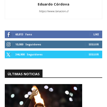
Eduardo Córdova
https://www.lanacion.cl
60,813
Fans
LIKE
10,000
Seguidores
SEGUIR
346,900
Seguidores
SEGUIR
ÚLTIMAS NOTICIAS