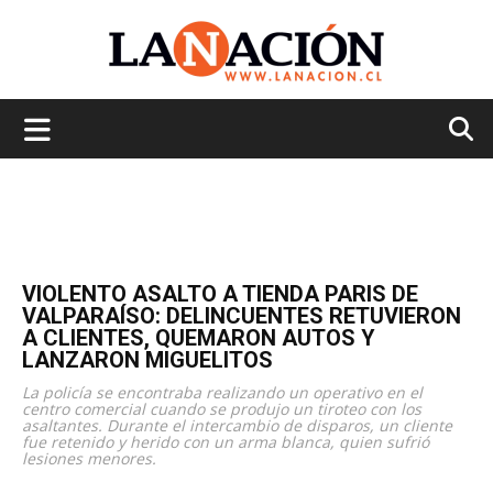
La
Nación
VIOLENTO ASALTO A TIENDA PARIS DE
VALPARAÍSO: DELINCUENTES RETUVIERON
A CLIENTES, QUEMARON AUTOS Y
LANZARON MIGUELITOS
La policía se encontraba realizando un operativo en el
centro comercial cuando se produjo un tiroteo con los
asaltantes. Durante el intercambio de disparos, un cliente
fue retenido y herido con un arma blanca, quien sufrió
lesiones menores.