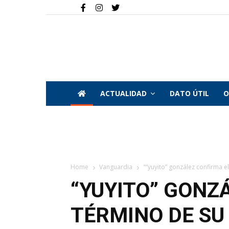
ACTUALIDAD
DATO ÚTIL
O
Home
Vanguardia
"“yuyito” gonzález confirma el
“YUYITO” GONZ
TÉRMINO DE SU