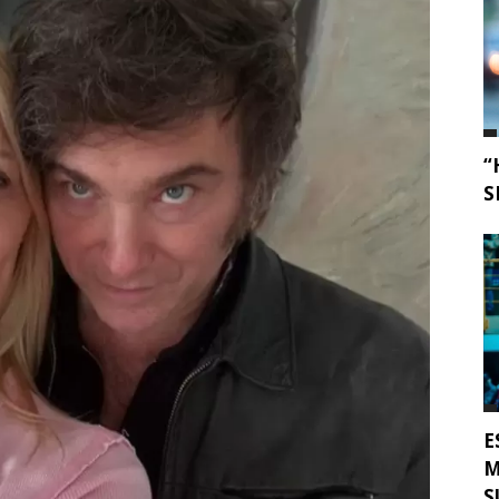
“
S
E
M
S