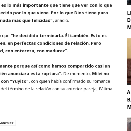
 es lo más importante que tiene que ver con lo que
L
cida por lo que viene. Por lo que Dios tiene para
D
 nada más que felicidad”,
añadió.
M
só que
“he decidido terminarla. Él también. Esto es
, en perfectas condiciones de relación. Pero
d, con entereza, con madurez”.
mente porque así como hemos compartido casi un
ién anunciara esta ruptura”.
De momento,
Milei no
 con “Yuyito”,
con quien había confirmado su romance
l término de la relación con su anterior pareja, Fátima
A
B
M
González