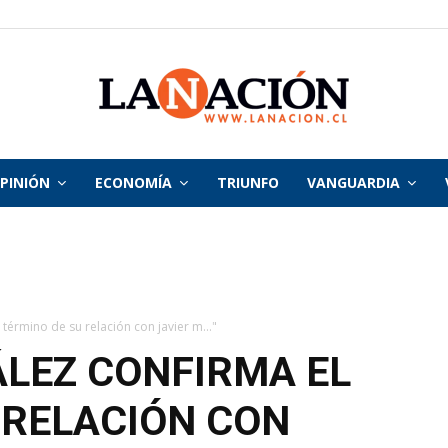
PINIÓN
ECONOMÍA
TRIUNFO
VANGUARDIA
La
Nación
 término de su relación con javier m..."
ÁLEZ CONFIRMA EL
 RELACIÓN CON