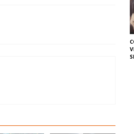
C
V
S