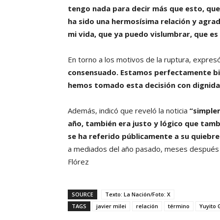
tengo nada para decir más que esto, que
ha sido una hermosísima relación y agrade
mi vida, que ya puedo vislumbrar, que es
En torno a los motivos de la ruptura, expre
consensuado. Estamos perfectamente bien
hemos tomado esta decisión con dignida
Además, indicó que reveló la noticia
“simple
año, también era justo y lógico que tamb
se ha referido públicamente a su quiebre
a mediados del año pasado, meses después de
Flórez
SOURCE
Texto: La Nación/Foto: X
TAGS
javier milei
relación
término
Yuyito 