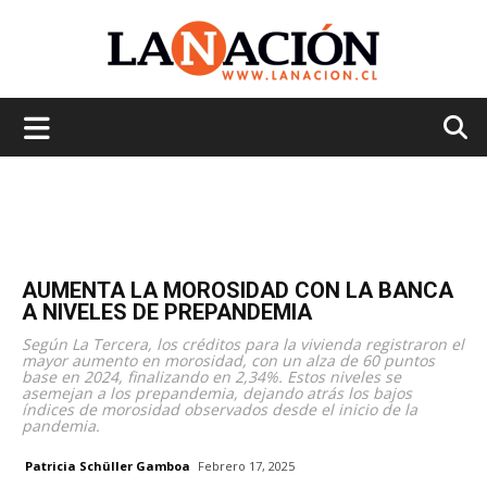
La
Nación
AUMENTA LA MOROSIDAD CON LA BANCA
A NIVELES DE PREPANDEMIA
Según La Tercera, los créditos para la vivienda registraron el
mayor aumento en morosidad, con un alza de 60 puntos
base en 2024, finalizando en 2,34%. Estos niveles se
asemejan a los prepandemia, dejando atrás los bajos
índices de morosidad observados desde el inicio de la
pandemia.
Patricia Schüller Gamboa
Febrero 17, 2025