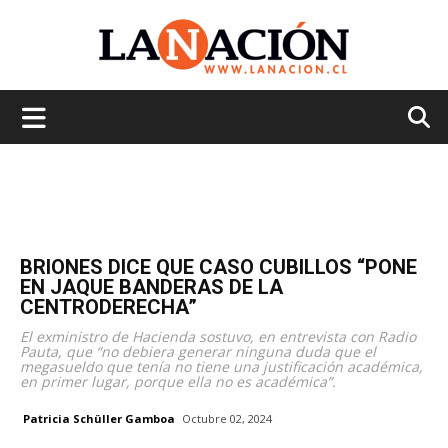
La
Nación
BRIONES DICE QUE CASO CUBILLOS “PONE
EN JAQUE BANDERAS DE LA
CENTRODERECHA”
El exministro de Hacienda sostuvo, en entrevista con Radio
Pauta, que “no debiera generar ninguna duda que el
megasueldo que tenía no tiene una justificación académica,
en primer lugar, porque ella no es académica”.
Patricia Schüller Gamboa
Octubre 02, 2024