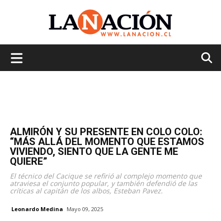
La
Nación
ALMIRÓN Y SU PRESENTE EN COLO COLO:
“MÁS ALLÁ DEL MOMENTO QUE ESTAMOS
VIVIENDO, SIENTO QUE LA GENTE ME
QUIERE”
El técnico del Cacique se refirió al complejo momento que
atraviesa el conjunto popular, y también defendió de las
críticas al capitán de los albos, Esteban Pavez.
Leonardo Medina
Mayo 09, 2025