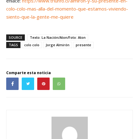
enlace:
https://www.triunfo.cl/almiron-y-su-presente-en-
colo-colo-mas-alla-del-momento-que-estamos-viviendo-
siento-que-la-gente-me-quiere
SOURCE
Texto: La Nación/Aton/Foto: Aton
TAGS
colo colo
Jorge Almirón
presente
Comparte esta noticia