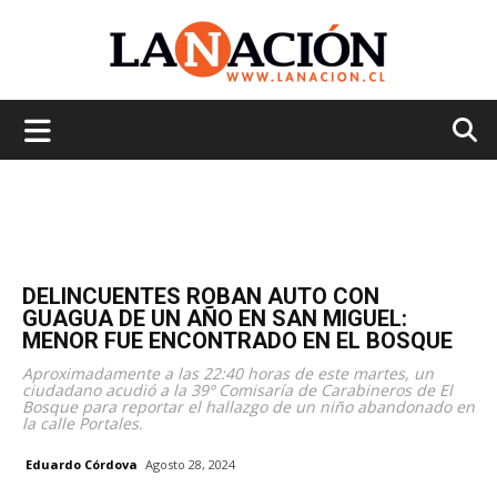
La
Nación
DELINCUENTES ROBAN AUTO CON
GUAGUA DE UN AÑO EN SAN MIGUEL:
MENOR FUE ENCONTRADO EN EL BOSQUE
Aproximadamente a las 22:40 horas de este martes, un
ciudadano acudió a la 39º Comisaría de Carabineros de El
Bosque para reportar el hallazgo de un niño abandonado en
la calle Portales.
Eduardo Córdova
Agosto 28, 2024