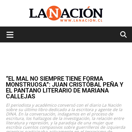
La
Nación
“EL MAL NO SIEMPRE TIENE FORMA
MONSTRUOSA”: JUAN CRISTÓBAL PEÑA Y
EL PANTANO LITERARIO DE MARIANA
CALLEJAS
El periodista y académico conversó con el diario La Nación
sobre su último libro dedicado a la escritora y agente de la
DINA. En la conversación, indagamos en el proceso de
escritura, los hallazgos de la investigación, la relación entre
literatura y represión, y la paradoja de una mujer que
escribía cuentos compasivos sobre guerrilleros de izquierda
mientras participaba activamente en el terrorismo de