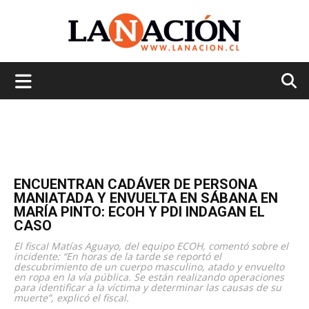
La
Nación
ENCUENTRAN CADÁVER DE PERSONA
MANIATADA Y ENVUELTA EN SÁBANA EN
MARÍA PINTO: ECOH Y PDI INDAGAN EL
CASO
El fiscal Matías Aguayo, del equipo ECOH, comentó sobre el
incidente: “En horas de la tarde se reportó el
descubrimiento de un cuerpo masculino, atado y envuelto
en ropa en la vía pública. Se están realizando operaciones
para identificar a la víctima y determinar las causas de su
muerte”, explicó el fiscal.