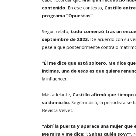
contenido.
En ese contexto,
Castillo entr
programa “Opuestas”.
Según relató,
todo comenzó tras un encue
septiembre de 2023.
De acuerdo con su ver
pese a que posteriormente contrajo matrimo
“Él me dice que está soltero. Me dice qu
íntimas, una de esas es que quiere renun
la influencer.
Más adelante,
Castillo afirmó que tiempo
su domicilio.
Según indicó, la periodista se 
Revista Velvet.
“Abrí la puerta y aparece una mujer que 
Me mira y me dice: ‘¿Sabes quién soy?’”
, 