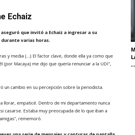
ne Echaiz
aseguró que invitó a Echaiz a ingresar a su
durante varias horas.
M
s y media (…) El factor clave, donde ella ya como que
L
él (por Macaya) me dijo que quería renunciar a la UDI”,
..
ró un cambio en su percepción sobre la periodista.
la llorar, empaticé. Dentro de mi departamento nunca
 si casarse. Estaba muy preocupada de lo que iban a
s amigas”, rememoró.
jueves una serie de mensajes y capturas de pantalla