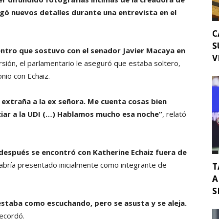
egó nuevos detalles durante una entrevista en el
C
S
ntro que sostuvo con el senador Javier Macaya en
V
sión, el parlamentario le aseguró que estaba soltero,
nio con Echaiz.
e extraña a la ex señora. Me cuenta cosas bien
ciar a la UDI (…) Hablamos mucho esa noche”
, relató
 después se encontró con Katherine Echaiz fuera de
habría presentado inicialmente como integrante de
T
A
S
estaba como escuchando, pero se asusta y se aleja.
recordó.