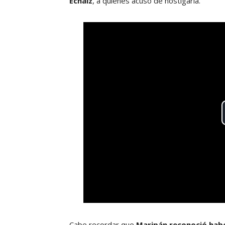
Echaiz
, a quienes acusó de hostigarla.
Cabe recordar que
Maripán reconoció habe