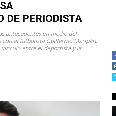
USA
 DE PERIODISTA
os antecedentes en medio del
e con el futbolista Guillermo Maripán.
ínculo entre el deportista y la