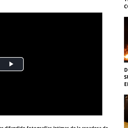
C
D
S
E
r difundido fotografías íntimas de la creadora de