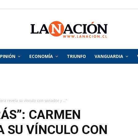
PINIÓN
ECONOMÍA
TRIUNFO
VANGUARDIA
La
Nación
era revela su vínculo con senador y ..."
ÁS”: CARMEN
A SU VÍNCULO CON