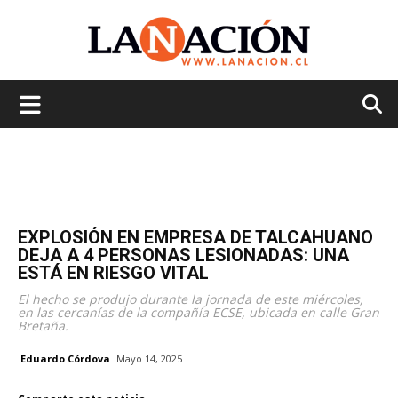
La
Nación
EXPLOSIÓN EN EMPRESA DE TALCAHUANO
DEJA A 4 PERSONAS LESIONADAS: UNA
ESTÁ EN RIESGO VITAL
El hecho se produjo durante la jornada de este miércoles,
en las cercanías de la compañía ECSE, ubicada en calle Gran
Bretaña.
Eduardo Córdova
Mayo 14, 2025