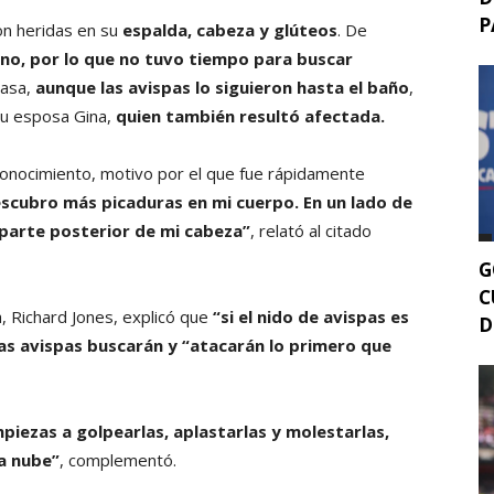
P
on heridas en su
espalda, cabeza y glúteos
. De
ino, por lo que no tuvo tiempo para buscar
casa,
aunque las avispas lo siguieron hasta el baño
,
su esposa Gina,
quien también resultó afectada.
conocimiento, motivo por el que fue rápidamente
scubro más picaduras en mi cuerpo. En un lado de
 parte posterior de mi cabeza”
, relató al citado
G
C
, Richard Jones, explicó que
“si el nido de avispas es
D
as avispas buscarán y “atacarán lo primero que
ezas a golpearlas, aplastarlas y molestarlas,
la nube”
, complementó.