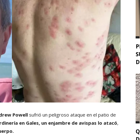
P
S
D
drew Powell
sufrió un peligroso ataque en el patio de
rdinería en Gales, un enjambre de avispas lo atacó
,
Q
uerpo.
D