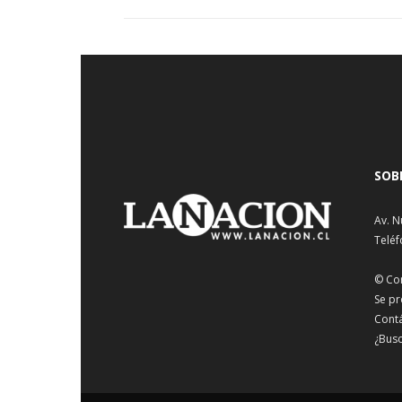
SOB
Av. N
Teléf
© Co
Se pr
Cont
¿Busc