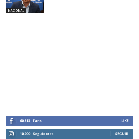
NACIONAL
60,813
Fans
LIKE
10,000
Seguidores
SEGUIR