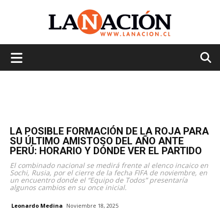
La
Nación
LA POSIBLE FORMACIÓN DE LA ROJA PARA
SU ÚLTIMO AMISTOSO DEL AÑO ANTE
PERÚ: HORARIO Y DÓNDE VER EL PARTIDO
El combinado nacional se medirá frente al elenco incaico en
Sochi, Rusia, por el cierre de la fecha FIFA de noviembre, en
un encuentro donde el “Equipo de Todos” presentaría
algunos cambios en su once inicial.
Leonardo Medina
Noviembre 18, 2025