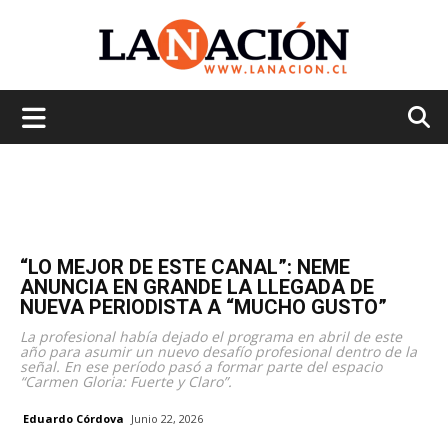
La
Nación
“LO MEJOR DE ESTE CANAL”: NEME
ANUNCIA EN GRANDE LA LLEGADA DE
NUEVA PERIODISTA A “MUCHO GUSTO”
La profesional había dejado el programa en abril de este
año para asumir un nuevo desafío profesional dentro de la
señal. En ese período pasó a formar parte del espacio
“Carmen Gloria: Fuerte y Claro”.
Eduardo Córdova
Junio 22, 2026