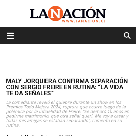
La
Nación
MALY JORQUIERA CONFIRMA SEPARACIÓN
CON SERGIO FREIRE EN RUTINA: “LA VIDA
TE DA SEÑALES”
La comediante reveló el quiebre durante un show en los
Premios Todo Mejora 2024, ruptura que ocurre luego de la
polémica por la infidelidad de Freire. “Se demoró 10 años en
pedirme matrimonio, que otra señal querí. Me voy a casar y
todas mis amigas se estaban separando”, comentó en su
rutina.