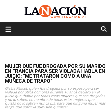
La
Nación
MUJER QUE FUE DROGADA POR SU MARIDO
EN FRANCIA PARA SER VIOLADA HABLA EN
JUICIO: “ME TRATARON COMO A UNA
MUÑECA DE TRAPO”
Gisèle Pélicot, quien fue drogada por su esposo para ser
violada por otros hombres durante 10 años declaró en el
juicio que “hablo por todas estas mujeres que son drogadas
y no lo saben, en nombre de todas estas mujeres que
quizás no lo sabrán nunca (…), para que ninguna mujer más
tenga que sufrir la sumisión química”.