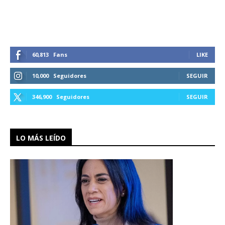
60,813
Fans
LIKE
10,000
Seguidores
SEGUIR
346,900
Seguidores
SEGUIR
LO MÁS LEÍDO