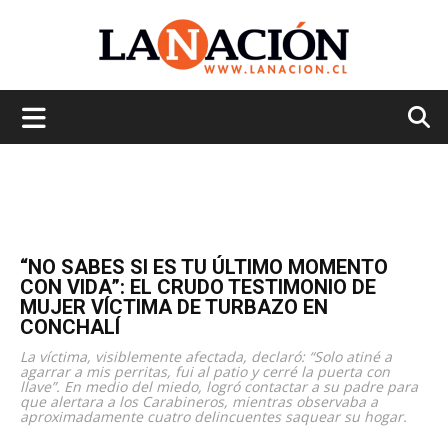
La
Nación
“NO SABES SI ES TU ÚLTIMO MOMENTO
CON VIDA”: EL CRUDO TESTIMONIO DE
MUJER VÍCTIMA DE TURBAZO EN
CONCHALÍ
La víctima, visiblemente afectada, declaró: “Solo atiné a
agarrar a mis perritas, fui al patio y cerré la puerta con
llave”. En medio del miedo, logró contactar a su padre para
que alertara a los Carabineros, mientras observaba a
aproximadamente cuatro delincuentes saquear su hogar.