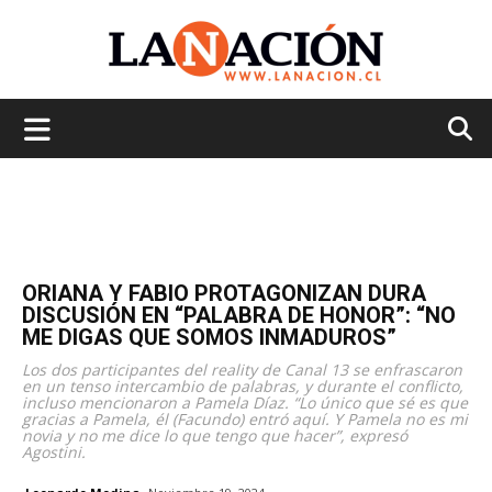
La
Nación
ORIANA Y FABIO PROTAGONIZAN DURA
DISCUSIÓN EN “PALABRA DE HONOR”: “NO
ME DIGAS QUE SOMOS INMADUROS”
Los dos participantes del reality de Canal 13 se enfrascaron
en un tenso intercambio de palabras, y durante el conflicto,
incluso mencionaron a Pamela Díaz. “Lo único que sé es que
gracias a Pamela, él (Facundo) entró aquí. Y Pamela no es mi
novia y no me dice lo que tengo que hacer”, expresó
Agostini.