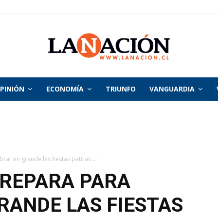
PINIÓN
ECONOMÍA
TRIUNFO
VANGUARDIA
La
Nación
rar en grande las fiestas patrias..."
PREPARA PARA
RANDE LAS FIESTAS