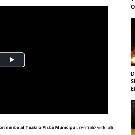
C
D
S
E
ormente al Teatro Pista Municipal,
centralizando allí