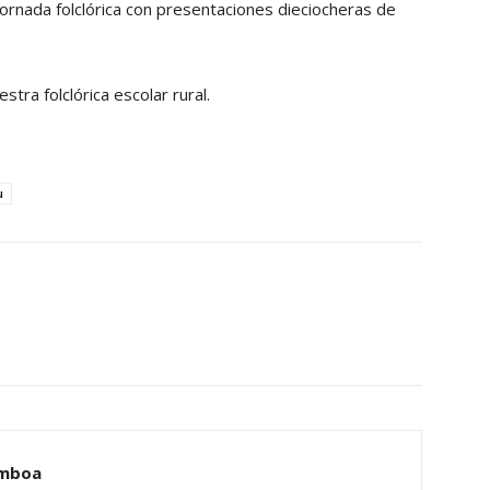
 jornada folclórica con presentaciones dieciocheras de
stra folclórica escolar rural.
u
amboa