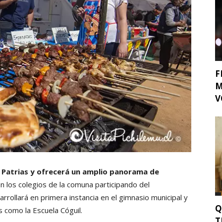
F
M
V
s Patrias y ofrecerá un amplio panorama de
los colegios de la comuna participando del
rrollará en primera instancia en el gimnasio municipal y
Q
 como la Escuela Cóguil.
T