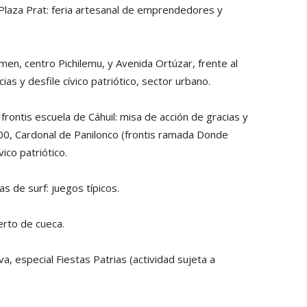
 Plaza Prat: feria artesanal de emprendedores y
rmen, centro Pichilemu, y Avenida Ortúzar, frente al
ias y desfile cívico patriótico, sector urbano.
y frontis escuela de Cáhuil: misa de acción de gracias y
17:00, Cardonal de Panilonco (frontis ramada Donde
vico patriótico.
las de surf: juegos típicos.
erto de cueca.
va, especial Fiestas Patrias (actividad sujeta a