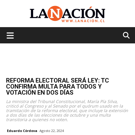
La
Nación
REFORMA ELECTORAL SERÁ LEY: TC
CONFIRMA MULTA PARA TODOS Y
VOTACIÓN EN DOS DÍAS
La ministra del Tribunal Constitucional, María Pía Silva,
criticó al Congreso y al Senado por el quórum usado en la
tramitación de la reforma electoral, que incluye la extensión
a dos días de las elecciones de octubre y una multa
transitoria a quienes no voten.
Eduardo Córdova
Agosto 22, 2024