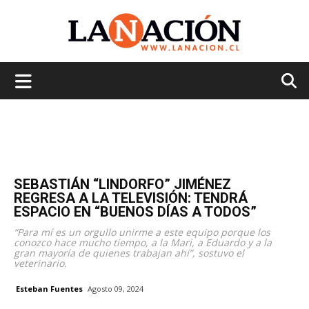
La
Nación
SEBASTIÁN “LINDORFO” JIMÉNEZ
REGRESA A LA TELEVISIÓN: TENDRÁ
ESPACIO EN “BUENOS DÍAS A TODOS”
“Para mí es un orgullo unirme a este equipo porque los
conozco hace mucho tiempo, a la Mari, a Eduardo y a la
gran mayoría de quienes trabajan ahí”, sostuvo el
veterinario.
Esteban Fuentes
Agosto 09, 2024