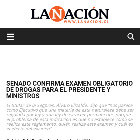
La
Nación
SENADO CONFIRMA EXAMEN OBLIGATORIO
DE DROGAS PARA EL PRESIDENTE Y
MINISTROS
El titular de la Segpres, Álvaro Elizalde, dijo que “nos parece
como Ejecutivo que una materia de esta naturaleza debe ser
regulada por ley y una ley de carácter permanente, porque
el problema de esta indicación es que no establece cómo se
realiza este reglamento, quién realiza este examen y cuál es
el efecto del examen”.