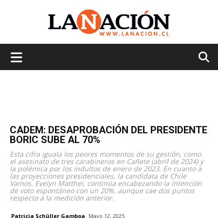
La
Nación
CADEM: DESAPROBACIÓN DEL PRESIDENTE
BORIC SUBE AL 70%
Esta cifra iguala los peores momentos de su gestión, como
el asesinato de tres carabineros en Cañete (abril de 2024) y
la polémica por los indultos de enero de 2023. En cuanto a
las proyecciones presidenciales, la candidata de Chile
Vamos, Evelyn Matthei, continúa encabezando la intención
de voto espontáneo con un 20%, aunque cae dos puntos
respecto a la medición anterior.
Patricia Schüller Gamboa
Mayo 12, 2025