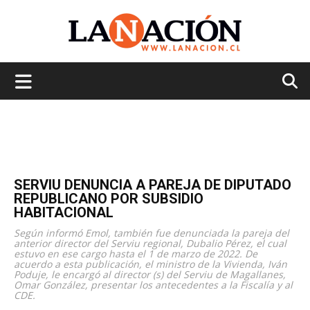
La
Nación
SERVIU DENUNCIA A PAREJA DE DIPUTADO
REPUBLICANO POR SUBSIDIO
HABITACIONAL
Según informó Emol, también fue denunciada la pareja del
anterior director del Serviu regional, Dubalio Pérez, el cual
estuvo en ese cargo hasta el 1 de marzo de 2022. De
acuerdo a esta publicación, el ministro de la Vivienda, Iván
Poduje, le encargó al director (s) del Serviu de Magallanes,
Omar González, presentar los antecedentes a la Fiscalía y al
CDE.