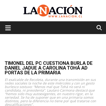
La
Nación
TIMONEL DEL PC CUESTIONA BURLA DE
DANIEL JADUE A CAROLINA TOHÁ AD
PORTAS DE LA PRIMARIA
El exalcalde de Recoleta, durante una transmisión en sus
redes sociales la noche de este miércoles y con un gesto
burlesco sostuvo: “Menos mal que Tohá no será ni
candidata, ni presidenta”. Lautaro Carmona destacó que
“hemos sido muy autoexigentes, en nuestro rigor, en la
seriedad. Se ha de suponer que en una primaria somos
distintos, pero la diferencia no tiene por qué tratarse con
descalificaciones”.