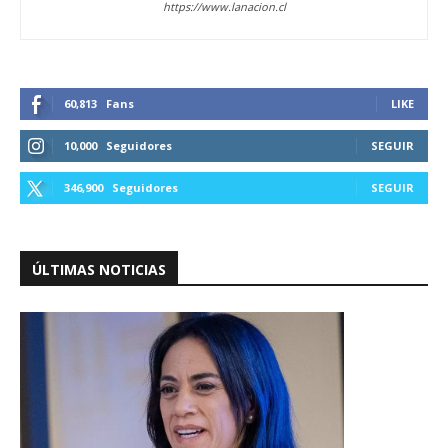
https://www.lanacion.cl
60,813
Fans
LIKE
10,000
Seguidores
SEGUIR
346,900
Seguidores
SEGUIR
ÚLTIMAS NOTICIAS