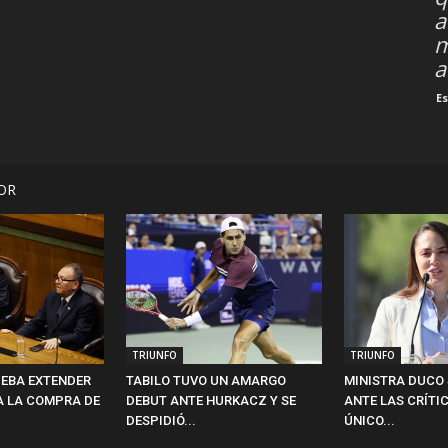
a
m
a
E
OR
TRIUNFO
TRIUNFO
EBA EXTENDER
TABILO TUVO UN AMARGO
MINISTRA DUCO 
A LA COMPRA DE
DEBUT ANTE HURKACZ Y SE
ANTE LAS CRÍTIC
DESPIDIÓ...
ÚNICO...