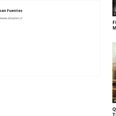
ban Fuentes
T
/www.lanacion.cl
F
M
V
Q
T