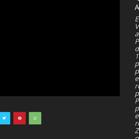
A
E
V
a
P
d
1
p
p
e
r
p
P
p
e
r
Z
q