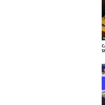
N
C
S