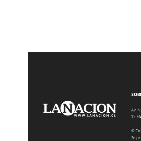
SOB
Av. N
Teléf
© Co
Se pr