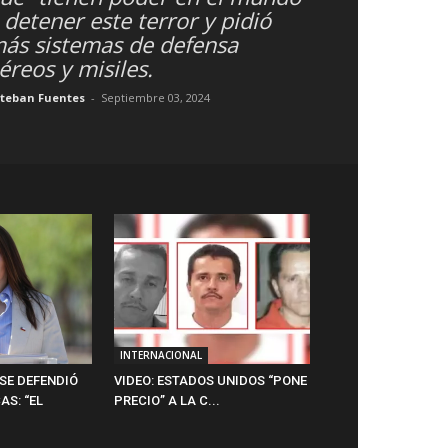
 detener este terror y pidió
ás sistemas de defensa
éreos y misiles.
steban Fuentes
-
Septiembre 03, 2024
INTERNACIONAL
SE DEFENDIÓ
VIDEO: ESTADOS UNIDOS “PONE
AS: “EL
PRECIO” A LA C...