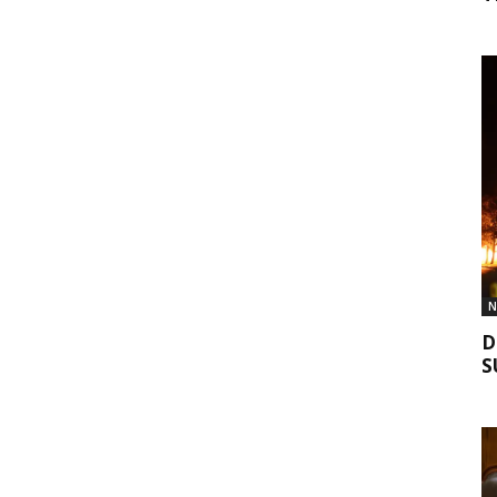
N
D
S