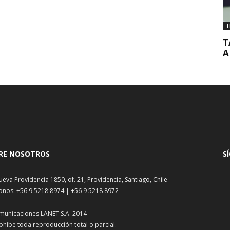
T
T
A
RE NOSOTROS
S
ueva Providencia 1850, of. 21, Providencia, Santiago, Chile
onos: +56 9 5218 8974 | +56 9 5218 8972
municaciones LANET S.A. 2014
ohíbe toda reproducción total o parcial.