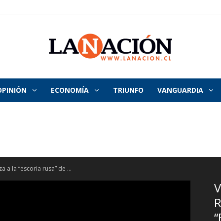
OPINIÓN
ECONOMÍA
TRIUNFO
VANGUARDIA
La
Nación
a a la “escoria rusa” de ...
V
R
“