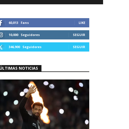
60,813
Fans
LIKE
10,000
Seguidores
SEGUIR
346,900
Seguidores
SEGUIR
ÚLTIMAS NOTICIAS