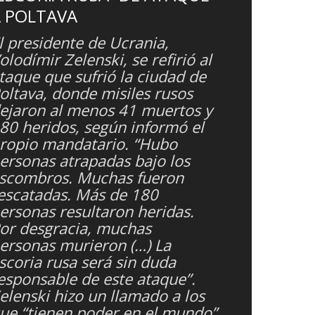
 POLTAVA
l presidente de Ucrania,
olodímir Zelenski, se refirió al
taque que sufrió la ciudad de
oltava, donde misiles rusos
ejaron al menos 41 muertos y
80 heridos, según informó el
ropio mandatario. “Hubo
ersonas atrapadas bajo los
scombros. Muchas fueron
escatadas. Más de 180
ersonas resultaron heridas.
or desgracia, muchas
ersonas murieron (…) La
scoria rusa será sin duda
esponsable de este ataque”.
elenski hizo un llamado a los
ue “tienen poder en el mundo”