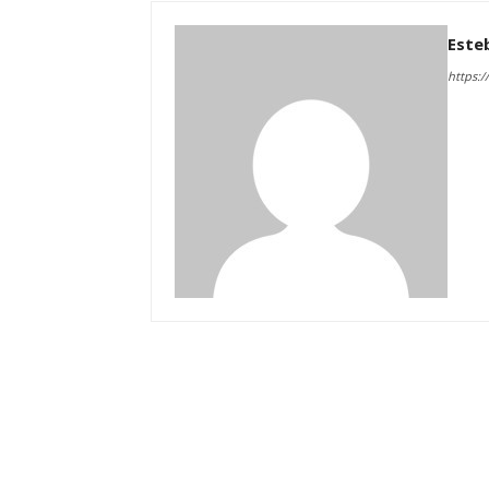
Este
https:/