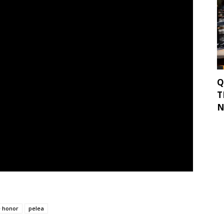
Q
T
N
e honor
pelea