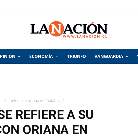
PINIÓN
ECONOMÍA
TRIUNFO
VANGUARDIA
La
Nación
fuerte pelea con oriana en “palabra..."
SE REFIERE A SU
CON ORIANA EN