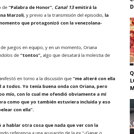
D
lo de
“Palabra de Honor”
,
Canal 13
emitirá la
ana Marzoli
, y previo a la transmisión del episodio,
la
o momento que protagonizó con la venezolana-
ad de juegos en equipo, y en un momento, Oriana
ándolos de
“tontos”,
algo que desatará la molestia de
Q
anifestó en torno a la discusión que
“me alteré con ella
L
 a todos. Yo tenía buena onda con Oriana, pero
M
o mío, con lo cual me ofendió obviamente a mí
 era como que yo también estuviera incluida y eso
lear con ella”.
ó a hablar otra cosa que nada que ver con la
ndo referencia a una acusación de la ex “¿Ganar o