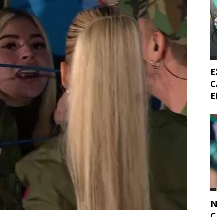
E
C
E
N
C