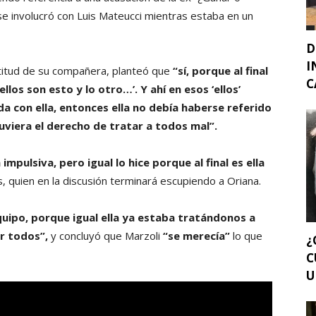
se involucró con Luis Mateucci mientras estaba en un
D
I
ctitud de su compañera, planteó que
“sí, porque al final
C
ellos son esto y lo otro…’. Y ahí en esos ‘ellos’
da con ella, entonces ella no debía haberse referido
 tuviera el derecho de tratar a todos mal”.
pulsiva, pero igual lo hice porque al final es ella
, quien en la discusión terminará escupiendo a Oriana.
quipo, porque igual ella ya estaba tratándonos a
r todos”,
y concluyó que Marzoli
“se merecía”
lo que
¿
C
U