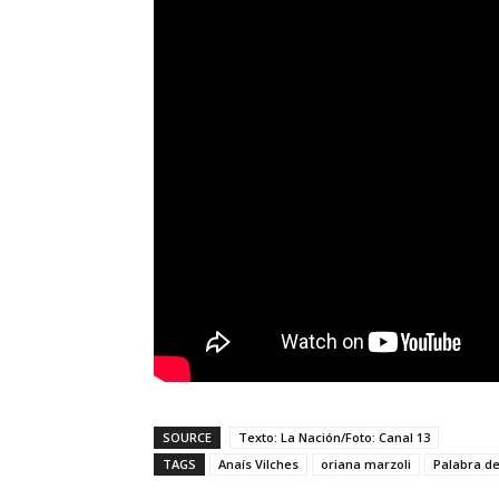
SOURCE
Texto: La Nación/Foto: Canal 13
TAGS
Anaís Vilches
oriana marzoli
Palabra d