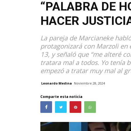
“PALABRA DE H
HACER JUSTICI
La pareja de Marcianeke habló 
protagonizará con Marzoli en e
13, y señaló que “me alteré co
tratara mal a todos. Yo tenía
empezó a tratar muy mal al gr
Leonardo Medina
Noviembre 28, 2024
Comparte esta noticia