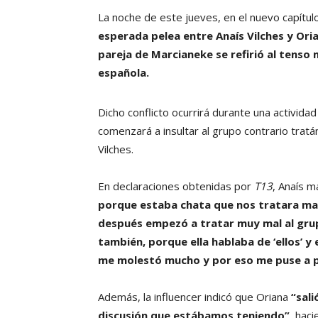
La noche de este jueves, en el nuevo capítu
esperada pelea entre Anaís Vilches y Ori
pareja de Marcianeke se refirió al tens
española.
Dicho conflicto ocurrirá durante una activid
comenzará a insultar al grupo contrario trat
Vilches.
En declaraciones obtenidas por
T13
, Anaís m
porque estaba chata que nos tratara mal
después empezó a tratar muy mal al grup
también, porque ella hablaba de ‘ellos’ y
me molestó mucho y por eso me puse a pe
Además, la influencer indicó que Oriana
“sali
discusión que estábamos teniendo”,
hacie