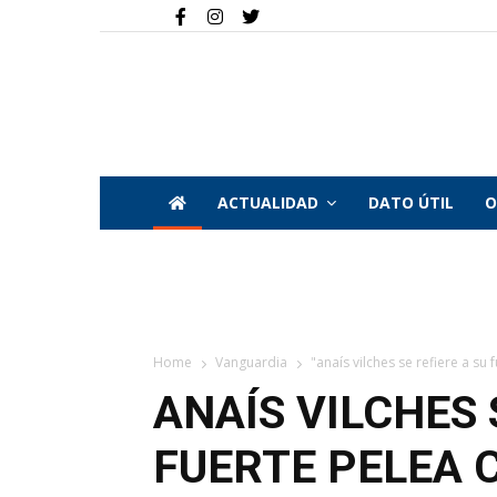
ACTUALIDAD
DATO ÚTIL
O
Home
Vanguardia
"anaís vilches se refiere a su 
ANAÍS VILCHES 
FUERTE PELEA 