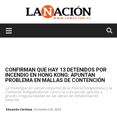
La
Nación
CONFIRMAN QUE HAY 13 DETENIDOS POR
INCENDIO EN HONG KONG: APUNTAN
PROBLEMA EN MALLAS DE CONTENCIÓN
La investigación penal conjunta de la Policía hongkonesa y la
Comisión Independiente contra la Corrupción apunta a
graves irregularidades en las obras de rehabilitación
exterior.
Eduardo Córdova
Diciembre 02, 2025