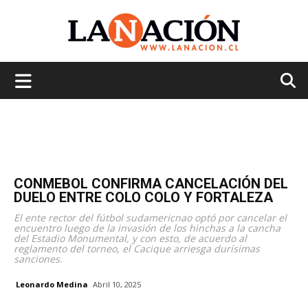
La
Nación
CONMEBOL CONFIRMA CANCELACIÓN DEL
DUELO ENTRE COLO COLO Y FORTALEZA
El ente rector del fútbol sudamericnao optó por cancelar el
encuentro luego de la invasión de los hinchas a la cancha
del Estadio Monumental, y con esto, de acuerdo al
reglamento del torneo, el Cacique arriesga durísimas
sanciones.
Leonardo Medina
Abril 10, 2025