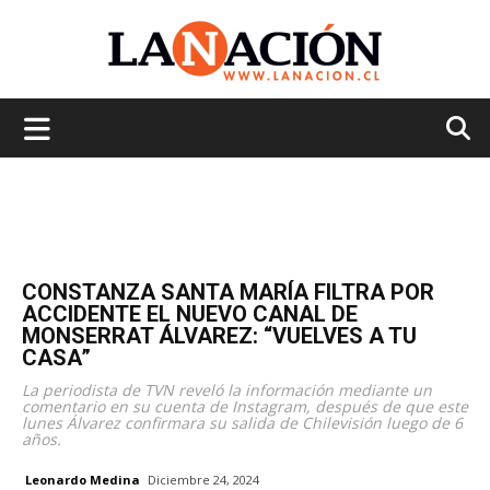
La
Nación
CONSTANZA SANTA MARÍA FILTRA POR
ACCIDENTE EL NUEVO CANAL DE
MONSERRAT ÁLVAREZ: “VUELVES A TU
CASA”
La periodista de TVN reveló la información mediante un
comentario en su cuenta de Instagram, después de que este
lunes Álvarez confirmara su salida de Chilevisión luego de 6
años.
Leonardo Medina
Diciembre 24, 2024