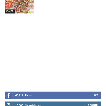
VIAJES
60,813
Fans
LIKE
10,000
Seguidores
SEGUIR