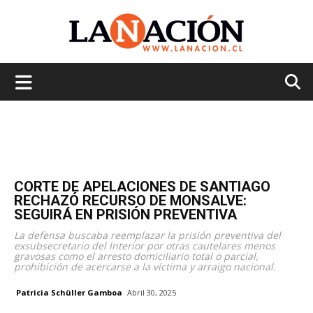
La
Nación
CORTE DE APELACIONES DE SANTIAGO
RECHAZÓ RECURSO DE MONSALVE:
SEGUIRÁ EN PRISIÓN PREVENTIVA
La defensa buscaba reemplazar la prisión preventiva del
exsubsecretario del Interior por otras cautelares menos
gravosas como el arresto domiciliario total o parcial,
prohibición de acercarse a la víctima y arraigo nacional.
Patricia Schüller Gamboa
Abril 30, 2025