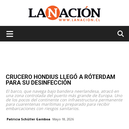
La
Nación
CRUCERO HONDIUS LLEGÓ A RÓTERDAM
PARA SU DESINFECCIÓN
El barco, que navega bajo bandera neerlandesa, atracó en
una zona controlada del puerto más grande de Europa. Uno
de los pocos del continente con infraestructura permanente
para cuarentenas marítimas y preparado para recibir
embarcaciones con riesgos sanitarios.
Patricia Schüller Gamboa
Mayo 18, 2026