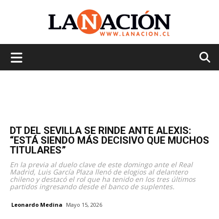
La
Nación
DT DEL SEVILLA SE RINDE ANTE ALEXIS:
“ESTÁ SIENDO MÁS DECISIVO QUE MUCHOS
TITULARES”
En la previa al duelo clave de este domingo ante el Real
Madrid, Luis García Plaza llenó de elogios al delantero
chileno y destacó el rol que ha tenido en los tres últimos
partidos ingresando desde el banco de suplentes.
Leonardo Medina
Mayo 15, 2026