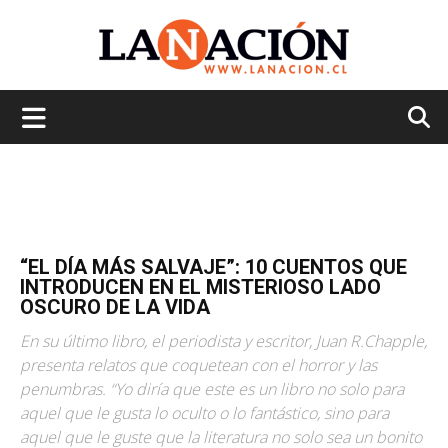
La
Nación
“EL DÍA MÁS SALVAJE”: 10 CUENTOS QUE
INTRODUCEN EN EL MISTERIOSO LADO
OSCURO DE LA VIDA
En su último libro, el periodista y escritor, Juan R.Chapple,
presenta relatos que coquetean con el horror y las
penumbras. “Yo diría que este es un libro no solo para
aquel que le gusta lo oculto o lo fantástico, sino para
aquel que le guste que la literatura no solo sea un bonito