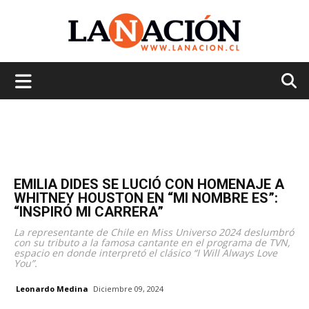
La
Nación
EMILIA DIDES SE LUCIÓ CON HOMENAJE A
WHITNEY HOUSTON EN “MI NOMBRE ES”:
“INSPIRÓ MI CARRERA”
La representante de Chile en Miss Universo 2024 deslumbró
con su tributo a la famosa cantante en el programa de TVN,
espacio en donde interpretó el clásico “I Will Always Love
You”.
Leonardo Medina
Diciembre 09, 2024