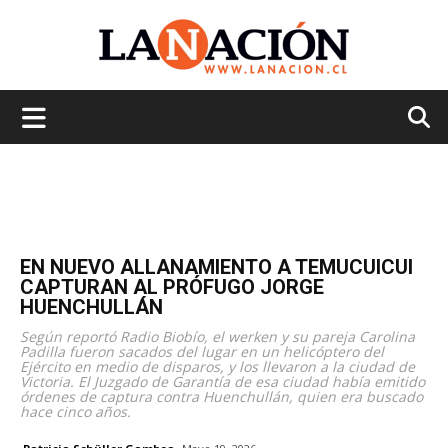
La
Nación
EN NUEVO ALLANAMIENTO A TEMUCUICUI
CAPTURAN AL PRÓFUGO JORGE
HUENCHULLÁN
Según reportó Radio Biobío, el werken y su pareja Carolina
Padilla fueron sacados del lugar en un helicóptero del
Ejército en medio de disparos, y los llevaron a la ciudad de
Victoria. El Juzgado de Garantía de esa ciudad había emitido
órdenes de captura contra Huenchullán, quien era buscado
hace cinco años.