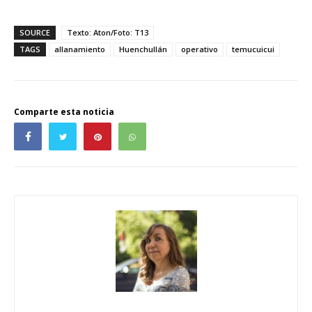
SOURCE
Texto: Aton/Foto: T13
TAGS
allanamiento
Huenchullán
operativo
temucuicui
Comparte esta noticia