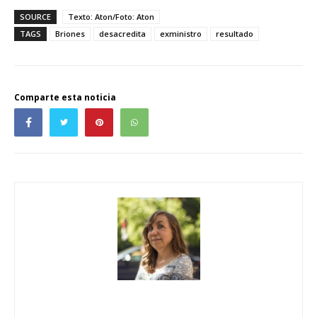
SOURCE
Texto: Aton/Foto: Aton
TAGS
Briones
desacredita
exministro
resultado
Comparte esta noticia