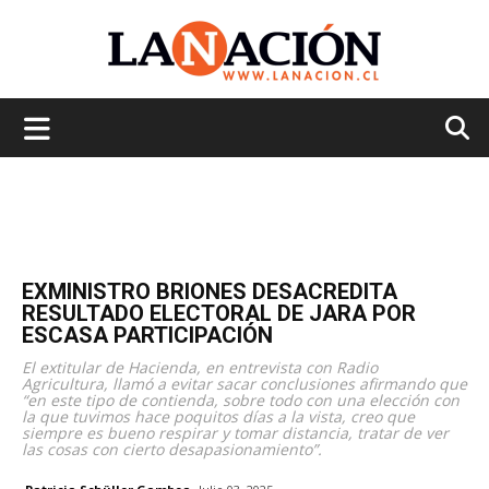
La
Nación
EXMINISTRO BRIONES DESACREDITA
RESULTADO ELECTORAL DE JARA POR
ESCASA PARTICIPACIÓN
El extitular de Hacienda, en entrevista con Radio
Agricultura, llamó a evitar sacar conclusiones afirmando que
“en este tipo de contienda, sobre todo con una elección con
la que tuvimos hace poquitos días a la vista, creo que
siempre es bueno respirar y tomar distancia, tratar de ver
las cosas con cierto desapasionamiento”.