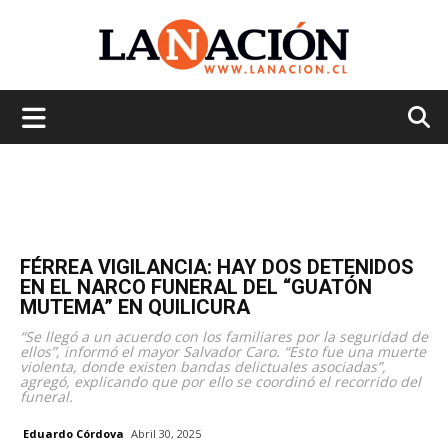
La
Nación
FÉRREA VIGILANCIA: HAY DOS DETENIDOS
EN EL NARCO FUNERAL DEL “GUATÓN
MUTEMA” EN QUILICURA
“Se llegó a un acuerdo con los familiares por la seguridad de
ellos”, informó el mayor Salvador Caro. “Esto fue una muerte
violenta, donde existen bandas delictuales asociadas”,
agregó, explicando que por ello se coordinó el recorrido del
funeral.
Eduardo Córdova
Abril 30, 2025