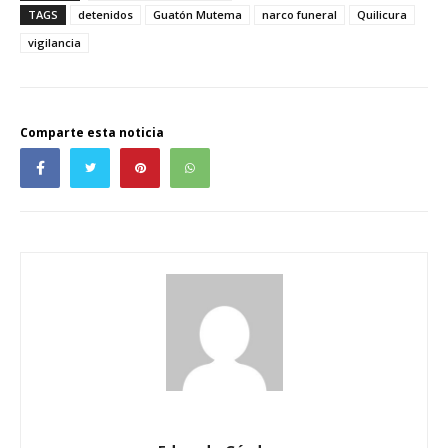
TAGS
detenidos
Guatón Mutema
narco funeral
Quilicura
vigilancia
Comparte esta noticia