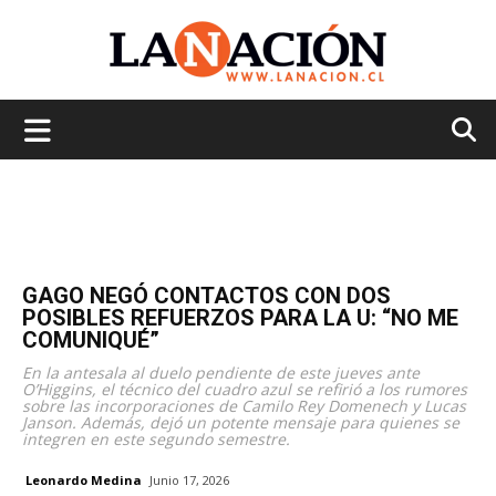
La
Nación
GAGO NEGÓ CONTACTOS CON DOS
POSIBLES REFUERZOS PARA LA U: “NO ME
COMUNIQUÉ”
En la antesala al duelo pendiente de este jueves ante
O’Higgins, el técnico del cuadro azul se refirió a los rumores
sobre las incorporaciones de Camilo Rey Domenech y Lucas
Janson. Además, dejó un potente mensaje para quienes se
integren en este segundo semestre.
Leonardo Medina
Junio 17, 2026