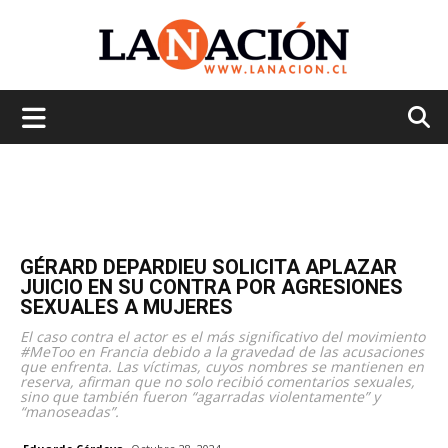
La
Nación
GÉRARD DEPARDIEU SOLICITA APLAZAR
JUICIO EN SU CONTRA POR AGRESIONES
SEXUALES A MUJERES
El caso contra el actor es el más significativo del movimiento
#MeToo en Francia debido a la gravedad de las acusaciones
que enfrenta. Las víctimas, cuyos nombres se mantienen en
reserva, afirman que no solo recibió comentarios sexuales,
sino que también fueron “agarradas violentamente” y
“manoseadas”.