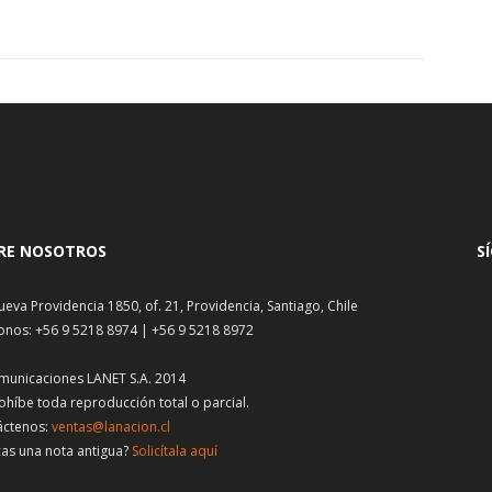
RE NOSOTROS
S
ueva Providencia 1850, of. 21, Providencia, Santiago, Chile
onos: +56 9 5218 8974 | +56 9 5218 8972
municaciones LANET S.A. 2014
ohíbe toda reproducción total o parcial.
áctenos:
ventas@lanacion.cl
as una nota antigua?
Solicítala aquí