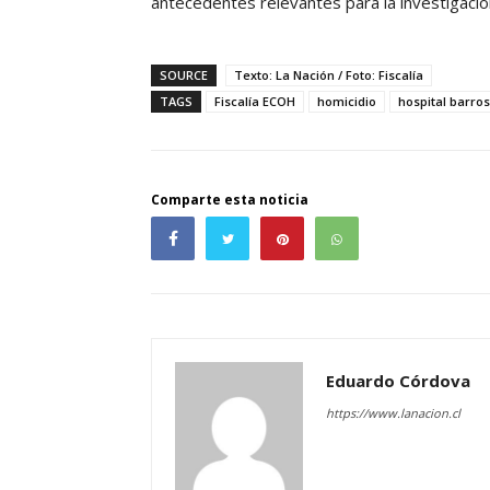
antecedentes relevantes para la investigació
SOURCE
Texto: La Nación / Foto: Fiscalía
TAGS
Fiscalía ECOH
homicidio
hospital barros
Comparte esta noticia
Eduardo Córdova
https://www.lanacion.cl