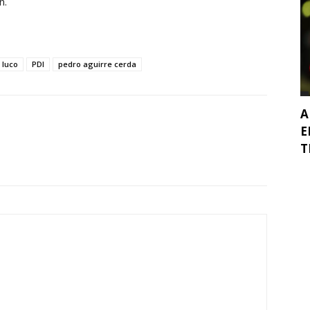
n.
 luco
PDI
pedro aguirre cerda
A
E
T