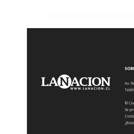
SOB
Av. N
Teléf
© Co
Se pr
Cont
¿Busc