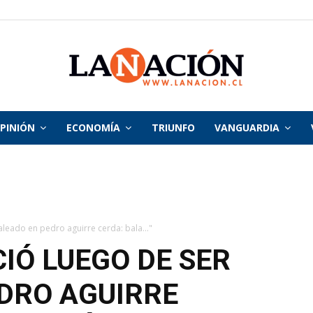
PINIÓN
ECONOMÍA
TRIUNFO
VANGUARDIA
La
Nación
aleado en pedro aguirre cerda: bala..."
IÓ LUEGO DE SER
DRO AGUIRRE