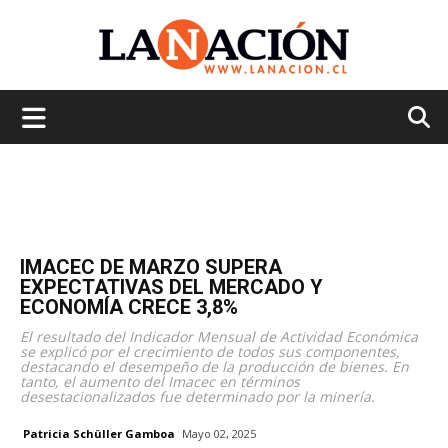
La
Nación
IMACEC DE MARZO SUPERA
EXPECTATIVAS DEL MERCADO Y
ECONOMÍA CRECE 3,8%
El resultado del Indicador Mensual de Actividad Económica
se explicó por el crecimiento de todos sus componentes,
destacando el desempeño de la producción de bienes. En
tanto, el aumento del Imacec en términos
desestacionalizados fue determinado por la minería.
Patricia Schüller Gamboa
Mayo 02, 2025